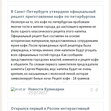
В Санкт-Петербурге утвердили официальный
рецепт приготовления кофе по-петербургски
Несмотря на то, что кофе по-петербургски пробовали
многие гости и жители города, до настоящего времени не
было одного классического рецепта этого напитка.
Официальный рецепт был составлен на основе
исторических материалов, предоставленных сотрудниками
музея кофе. После проведенных проб рецептура была
утверждена, и теперь именно этим напитком будут угощать
всех официальных гостей города. Как сообщили
представители городских властей, изменится и рецепт кофе
в общепите. По словам первого заместителя председателя
комитета Сергея Маркова, вкус напитка будет не очень
крепким, но насыщенным с молочной пеной, которая
символизирует белые ночи. Рецепт кофе : 18 граммов
свежеобжаренного кофе арабика , 80 миллилитров горячей
воды и 1-2 ложки молочной пены. Сначала готовится
Новости Кулинарии
0
25.07.2017
двойной эспрессо, затем в него добавляют горячую воду и
молочную пену, взбитую при помощи капучинатора.
Открылся первый в России интерактивный