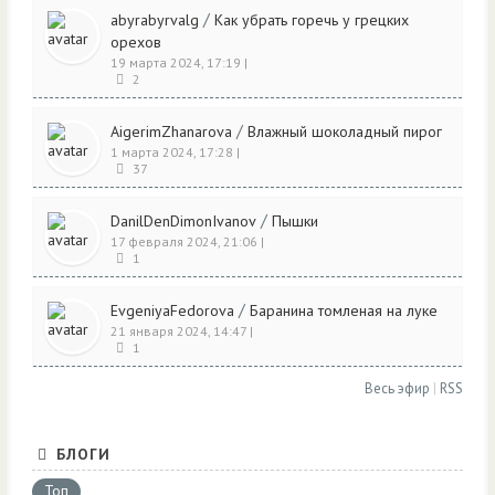
/
abyrabyrvalg
Как убрать горечь у грецких
орехов
19 марта 2024, 17:19
|
2
/
AigerimZhanarova
Влажный шоколадный пирог
1 марта 2024, 17:28
|
37
/
DanilDenDimonIvanov
Пышки
17 февраля 2024, 21:06
|
1
/
EvgeniyaFedorova
Баранина томленая на луке
21 января 2024, 14:47
|
1
Весь эфир
|
RSS
БЛОГИ
Топ