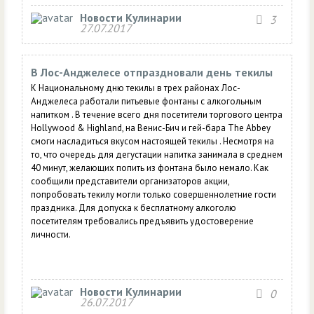
Новости Кулинарии
3
27.07.2017
В Лос-Анджелесе отпраздновали день текилы
К Национальному дню текилы в трех районах Лос-
Анджелеса работали питьевые фонтаны с алкогольным
напитком . В течение всего дня посетители торгового центра
Hollywood & Highland, на Венис-Бич и гей-бара The Abbey
смоги насладиться вкусом настоящей текилы . Несмотря на
то, что очередь для дегустации напитка занимала в среднем
40 минут, желающих попить из фонтана было немало. Как
сообщили представители организаторов акции,
попробовать текилу могли только совершеннолетние гости
праздника. Для допуска к бесплатному алкоголю
посетителям требовались предъявить удостоверение
личности.
Новости Кулинарии
0
26.07.2017