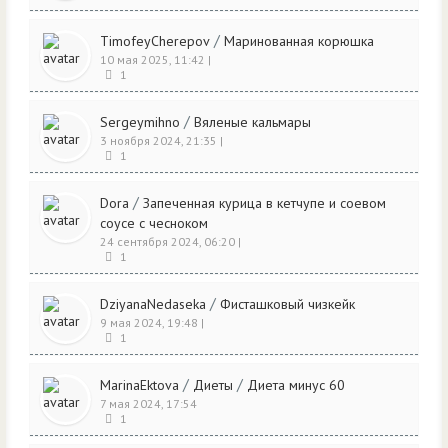
/
TimofeyCherepov
Маринованная корюшка
10 мая 2025, 11:42
|
1
/
Sergeymihno
Вяленые кальмары
3 ноября 2024, 21:35
|
1
/
Dora
Запеченная курица в кетчупе и соевом
соусе с чесноком
24 сентября 2024, 06:20
|
1
/
DziyanaNedaseka
Фисташковый чизкейк
9 мая 2024, 19:48
|
1
/
/
MarinaEktova
Диеты
Диета минус 60
7 мая 2024, 17:54
1