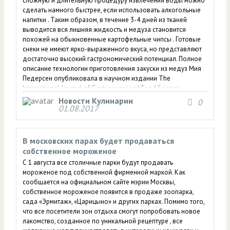
сложную и длительную процедуру извлечения воды можно
сделать намного быстрее, если использовать алкогольные
напитки . Таким образом, в течение 3-4 дней из тканей
выводится вся лишняя жидкость и медуза становится
похожей на обыкновенные картофельные чипсы . Готовые
снеки не имеют ярко-выраженного вкуса, но представляют
достаточно высокий гастрономический потенциал. Полное
описание технологии приготовления закуски из медуз Мия
Педерсен опубликовала в научном издании The
International Journal of Gastronomy and Food Science.
Новости Кулинарии
0
01.08.2017
В московских парах будет продаваться
собственное мороженое
С 1 августа все столичные парки будут продавать
мороженое под собственной фирменной маркой. Как
сообщается на официальном сайте мэрии Москвы,
собственное мороженое появится в продаже зоопарка,
сада «Эрмитаж», «Царицыно» и других парках. Помимо того,
что все посетители зон отдыха смогут попробовать новое
лакомство, созданное по уникальной рецептуре , все