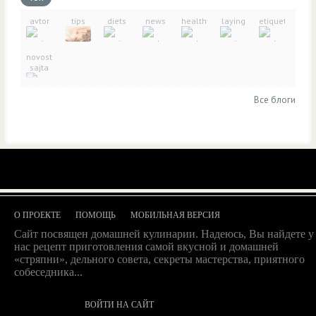
avtor
tips
diets
news
healthy_eating
laying
etiquette
novosti-
sajta
Все блоги
О ПРОЕКТЕ
ПОМОЩЬ
МОБИЛЬНАЯ ВЕРСИЯ
Сайт посвящен домашней кулинарии. Надеюсь, Вы найдете у
нас рецепт приготовления самой вкусной и домашней
«стряпни», дельного совета, секреты мастерства, приятного
собеседника...
ВОЙТИ НА САЙТ