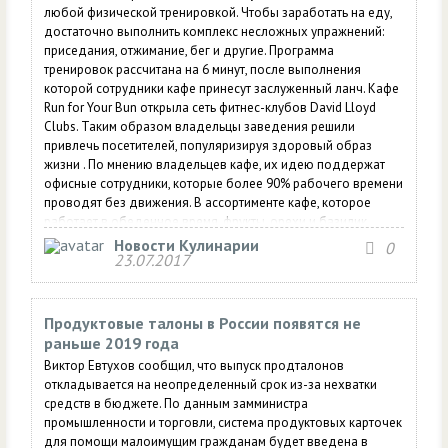
любой физической тренировкой. Чтобы заработать на еду,
достаточно выполнить комплекс несложных упражнений:
приседания, отжимание, бег и другие. Программа
тренировок рассчитана на 6 минут, после выполнения
которой сотрудники кафе принесут заслуженный ланч. Кафе
Run for Your Bun открыла сеть фитнес-клубов David Lloyd
Clubs. Таким образом владельцы заведения решили
привлечь посетителей, популяризируя здоровый образ
жизни . По мнению владельцев кафе, их идею поддержат
офисные сотрудники, которые более 90% рабочего времени
проводят без движения. В ассортименте кафе, которое
работает в обеденное время, фрукты, орехи и базилик,
овощная пита с мясом , рыбой или сыром.
Новости Кулинарии
0
23.07.2017
Продуктовые талоны в России появятся не
раньше 2019 года
Виктор Евтухов сообщил, что выпуск продталонов
откладывается на неопределенный срок из-за нехватки
средств в бюджете. По данным замминистра
промышленности и торговли, система продуктовых карточек
для помощи малоимущим гражданам будет введена в