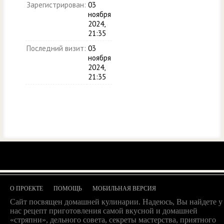
Зарегистрирован:
03
ноября
2024,
21:35
Последний визит:
03
ноября
2024,
21:35
О ПРОЕКТЕ
ПОМОЩЬ
МОБИЛЬНАЯ ВЕРСИЯ
Сайт посвящен домашней кулинарии. Надеюсь, Вы найдете у
нас рецепт приготовления самой вкусной и домашней
«стряпни», дельного совета, секреты мастерства, приятного