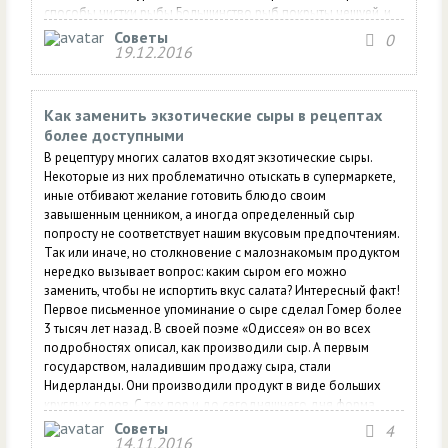
способы чистки рыбы Большинство рыб покрыты чешуей, и
сложнее всего избавиться от нее у щуки и судака. Соблюдая
Советы
0
некоторые хитрости,...
19.12.2016
Как заменить экзотические сыры в рецептах
более доступными
В рецептуру многих салатов входят экзотические сыры.
Некоторые из них проблематично отыскать в супермаркете,
иные отбивают желание готовить блюдо своим
завышенным ценником, а иногда определенный сыр
попросту не соответствует нашим вкусовым предпочтениям.
Так или иначе, но столкновение с малознакомым продуктом
нередко вызывает вопрос: каким сыром его можно
заменить, чтобы не испортить вкус салата? Интересный факт!
Первое письменное упоминание о сыре сделал Гомер более
3 тысяч лет назад. В своей поэме «Одиссея» он во всех
подробностях описал, как производили сыр. А первым
государством, наладившим продажу сыра, стали
Нидерланды. Они производили продукт в виде больших
круглых голов. С тех пор и до сегодняшнего дня форма
сыра практически не изменилась, несмотря на то, что сыров
Советы
4
14.11.2016
существует уже более 2000 сортов. Замена экзотическим