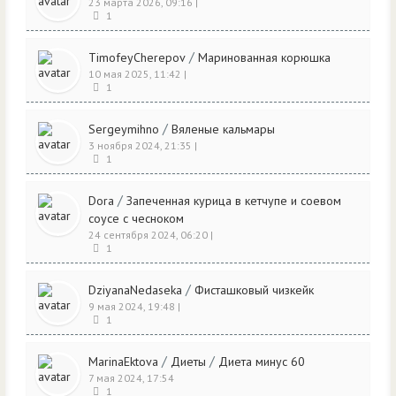
23 марта 2026, 09:16
|
1
/
TimofeyCherepov
Маринованная корюшка
10 мая 2025, 11:42
|
1
/
Sergeymihno
Вяленые кальмары
3 ноября 2024, 21:35
|
1
/
Dora
Запеченная курица в кетчупе и соевом
соусе с чесноком
24 сентября 2024, 06:20
|
1
/
DziyanaNedaseka
Фисташковый чизкейк
9 мая 2024, 19:48
|
1
/
/
MarinaEktova
Диеты
Диета минус 60
7 мая 2024, 17:54
1