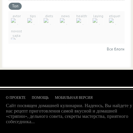
Топ
avtor
tips
diets
news
healthy_eating
laying
etiquette
novosti-
sajta
Все блоги
О ПРОЕКТЕ
ПОМОЩЬ
МОБИЛЬНАЯ ВЕРСИЯ
Сайт посвящен домашней кулинарии. Надеюсь, Вы найдете у
нас рецепт приготовления самой вкусной и домашней
«стряпни», дельного совета, секреты мастерства, приятного
собеседника...