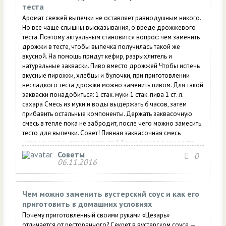
теста
Аромат свежей выпечки не оставляет равнодушным никого.
Но все чаще слышны высказывания, о вреде дрожжевого
теста. Поэтому актуальным становится вопрос: чем заменить
дрожжи в тесте, чтобы выпечка получилась такой же
вкусной. На помощь придут кефир, разрыхлитель и
натуральные закваски. Пиво вместо дрожжей Чтобы испечь
вкусные пирожки, хлебцы и булочки, при приготовлении
несладкого теста дрожжи можно заменить пивом. Для такой
закваски понадобиться: 1 стак. муки 1 стак. пива 1 ст. л.
сахара Смесь из муки и воды выдержать 6 часов, затем
прибавить остальные компоненты. Держать заквасочную
смесь в тепле пока не забродит, после чего можно замесить
тесто для выпечки. Совет! Пивная заквасочная смесь
хорошо сохраняется в закрытой банке в холодном месте.
Как приготовить традиционную закваску Простейший рецепт
Советы
0
06.11.2016
закваски, известный с давних времен, позволит
приготовить...
Чем можно заменить вустерский соус и как его
приготовить в домашних условиях
Почему приготовленный своими руками «Цезарь»
отличается от ресторанного? Секрет в вустерском соусе —