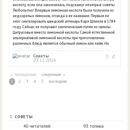
кислоту, если она закончилась, подскажут нехитрые советы.
Любопытно! Впервые лимонная кислота была получена из
недозрелых лимонов, отсюда и ее название. Первым ее
смог синтезировать шведский аптекарь Карл Шлееле в 1784
году. Сейчас ее получают синтетическим путем из свеклы.
Цитрусовые вместо лимонной кислоты Самой естественной
альтернативой лимонной кислоты при приготовлении
различных блюд является обычный лимон или лайм. На
заметку! Сок 1 лимона способен заменить 1 чайную ложку
лимонной кислоты. При приготовлении десертов, для
Советы
0
03.11.2016
замены лимонной кислоты достаточно будет от нескольких
капель до 1-2 чайных ложек...
← предыдущая
следующая →
1
2
3
4
5
последняя
СОВЕТЫ
40 читателей
93 топика