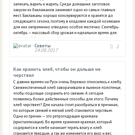
запекать, варить и жарить. Среди домашних заготовок
закуски из баклажанов занимают одно из самых главных
мест. Баклажаны хорошо консервируются и хранятся до
следующего сезона, поэтому в кладовке каждой хозяюшки
для них непременно отведено особое местечко. Сентябрь-
октябрь — массовый сбор урожая и идеальное время для
любителей баклажанов. Не стоит откладывать на потом —
приготовьте несколько замечательных закусок из этого
Советы
2
24.08.2017
удивительного овоща. Посмотрите самые популярные и
оригинальные рецепты закусок из баклажан и выбирайте
на...
Как хранить хлеб, чтобы он дольше не
черствел
С давних времен на Руси очень бережно относились к хлебу.
Свежеиспеченный хлеб заворачивали в льняное полотенце,
чтобы подольше сохранить его свежим. А сегодня
появились более действенные способы для этого. Почему
хлеб черствеет? Для начала стоит разобраться в причинах,
по которым свежий и мягкий хлеб становится черствым.
Одна из причин — это ретрогидрация крахмала
(кристаллизация). Во время хранения крахмал, который
содержится в хлебе начинает терять влагу и хлеб
становится твердым, а так же изменяется его вкус и вес.