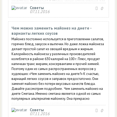
качествами. Интересно! В Италии, кроме использования для
приготовления горячих блюд и салатов, из пармезана, груши
Советы
0
и...
07.11.2016
Чем можно заменить майонез на диете -
варианты легких соусов
Майонез постоянно используется в приготовлении салатов,
горячих блюд, закусок и выпечки. Но даже ложка майонеза
делает простой салат из овощей вредным и жирным.
Калорийность майонеза у различных производителей
колеблется в районе 630 калорий на 100 г. Плюс, продукт
напичкан транс жирами, консервантами и прочей химией.
Поэтому один из самых распространенных вопросов у
худеющих: «Чем заменить майонез на диете?» К счастью,
вариаций легких соусов и заправок предостаточно. Они
заменят майонез без потери вкусовых качеств блюда.
Давайте рассмотрим подробнее. Чем заменить майонез на
диете Сметана. Именно сметана является одной из самых
популярных альтернатив майонезу. Она прекрасно
подходит для заправки салатов, а так же для
использования в горячих блюдах. На диете лучше всего
Советы
0
07.11.2016
выбирать нежирную сметану 10-15%. Кстати, ее калорийность