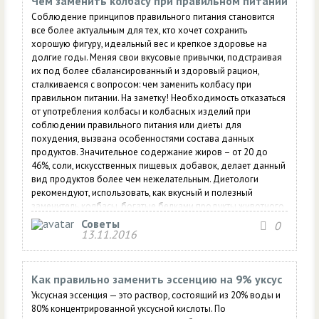
Чем заменить колбасу при правильном питании
Соблюдение принципов правильного питания становится
все более актуальным для тех, кто хочет сохранить
хорошую фигуру, идеальный вес и крепкое здоровье на
долгие годы. Меняя свои вкусовые привычки, подстраивая
их под более сбалансированный и здоровый рацион,
сталкиваемся с вопросом: чем заменить колбасу при
правильном питании. На заметку! Необходимость отказаться
от употребления колбасы и колбасных изделий при
соблюдении правильного питания или диеты для
похудения, вызвана особенностями состава данных
продуктов. Значительное содержание жиров – от 20 до
46%, соли, искусственных пищевых добавок, делает данный
вид продуктов более чем нежелательным. Диетологи
рекомендуют, использовать, как вкусный и полезный
заменитель колбасы, богатые белками продукты животного
и растительного происхождения. Птица вместо колбасы
Советы
0
Колбасу в рационе естественней всего заменить
13.11.2016
отварными...
Как правильно заменить эссенцию на 9% уксус
Уксусная эссенция — это раствор, состоящий из 20% воды и
80% концентрированной уксусной кислоты. По