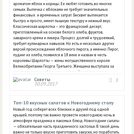
ароматом яблок и корицы. Ее любят готовить во многих
семьях. Выпечка с яблоками не требует значительных
финансовых и временных затрат. Бисквит выпекается
быстро и просто, имеет пышную текстуру и нежный вкус.
Классическая шарлотка – это французский десерт,
приготовленный на основе белого хлеба, фруктов,
заварного крема и ликера. Процесс долгий и трудоемкий,
требует кулинарных навыков. Но есть и несколько других
версий происхождения яблочного пирога, а именно: Пирог,
пудинг из хлеба, появился в 18 веке и назван в честь
королевы Шарлотты — жены могущественного короля
Великобритании Георга Третьего. Женщина выступала за
культивирование яблоневых садов. Пирог придумали
местные крестьяне в признательность королеве, которая
Советы
3
была к ним очень снисходительна и добра; Другая версия...
30.09.2017
Топ-10 вкусных салатов к Новогоднему столу
Новый год соберет всех близких и друзей под одной
крышей, поэтому так важно провести новогоднюю ночь в
атмосфере праздника и лакомых блюд. Новогодние салаты
— обязательная часть праздничного застолья. В такой день
важно не только вкусно приготовить закуски, но поработать