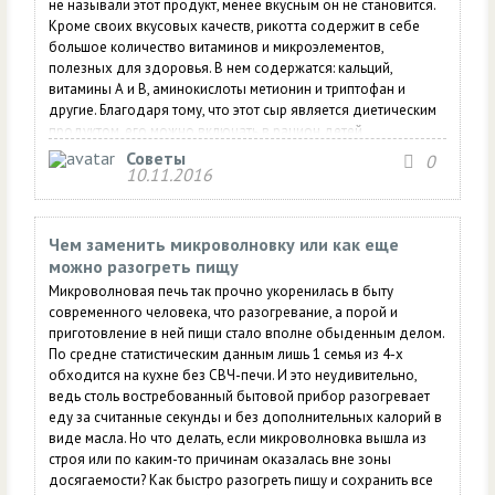
не называли этот продукт, менее вкусным он не становится.
Кроме своих вкусовых качеств, рикотта содержит в себе
большое количество витаминов и микроэлементов,
полезных для здоровья. В нем содержатся: кальций,
витамины А и В, аминокислоты метионин и триптофан и
другие. Благодаря тому, что этот сыр является диетическим
продуктом, его можно включать в рацион детей,
спортсменов и тем, кто следит за своей фигурой. Факт!
Советы
0
Рикотта обладает легким...
10.11.2016
Чем заменить микроволновку или как еще
можно разогреть пищу
Микроволновая печь так прочно укоренилась в быту
современного человека, что разогревание, а порой и
приготовление в ней пищи стало вполне обыденным делом.
По средне статистическим данным лишь 1 семья из 4-х
обходится на кухне без СВЧ-печи. И это неудивительно,
ведь столь востребованный бытовой прибор разогревает
еду за считанные секунды и без дополнительных калорий в
виде масла. Но что делать, если микроволновка вышла из
строя или по каким-то причинам оказалась вне зоны
досягаемости? Как быстро разогреть пищу и сохранить все