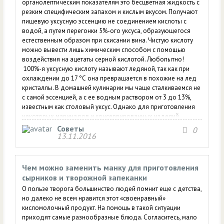
органолептическим показателям это бесцветная жидкость с
резким специфическим запахом и кислым вкусом. Получают
пищевую уксусную эссенцию не соединением кислоты с
водой, а путем перегонки 5%-ого уксуса, образующегося
естественным образом при скисании вина. Чистую кислоту
можно вывести лишь химическим способом с помощью
воздействия на ацетаты серной кислотой. Любопытно!
100%-я уксусную кислоту называют ледяной, так как при
охлаждении до 17 °С она превращается в похожие на лед
кристаллы. В домашней кулинарии мы чаще сталкиваемся не
с самой эссенцией, а с ее водным раствором от 3 до 13%,
известным как столовый уксус. Однако для приготовления
некоторых маринадов и консервированных изделий
требуется именно 70%-ый раствор кислоты. Что же делать,
Советы
0
если под рукой его не...
13.11.2016
Чем можно заменить манку для приготовления
сырников и творожной запеканки
О пользе творога большинство людей помнит еще с детства,
но далеко не всем нравится этот «своенравный»
кисломолочный продукт. На помощь в такой ситуации
приходят самые разнообразные блюда. Согласитесь, мало