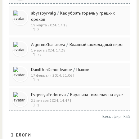
/
abyrabyrvalg
Как убрать горечь у грецких
орехов
19 марта 2024, 17:19
|
2
/
AigerimZhanarova
Влажный шоколадный пирог
1 марта 2024, 17:28
|
37
/
DanilDenDimonIvanov
Пышки
17 февраля 2024, 21:06
|
1
/
EvgeniyaFedorova
Баранина томленая на луке
21 января 2024, 14:47
|
1
Весь эфир
|
RSS
БЛОГИ