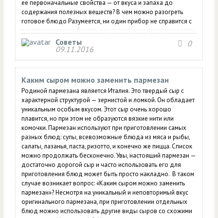
ее первоначальные свойства — от вкуса и запаха до
содержания полезных веществ? В чем можно разогреть
готовое блюдо Разумеется, ни один прибор не справится с
разогревом так же быстро, как специализированная на этом
микроволновая печь. Но некоторые из них все-таки могут
Советы
0
09.11.2016
выручить из непростой ситуации. Мультиварка
Предназначена для приготовления пищи,...
Каким сыром можно заменить пармезан
Родиной пармезана является Италия. Это твердый сыр с
характерной структурой — зернистой и ломкой. Он обладает
уникальным особым вкусом. Этот сыр очень хорошо
плавится, но при этом не образуются вязкие нити или
комочки. Пармезан используют при приготовлении самых
разных блюд: супы, всевозможные блюда из мяса и рыбы,
салаты, лазанья, паста, ризотто, и конечно же пицца. Список
можно продолжать бесконечно. Увы, настоящий пармезан —
достаточно дорогой сыр и часто использовать его для
приготовления блюд может быть просто накладно. В таком
случае возникает вопрос: «Каким сыром можно заменить
пармезан»? Несмотря на уникальный и неповторимый вкус
оригинального пармезана, при приготовлении отдельных
блюд можно использовать другие виды сыров со схожими