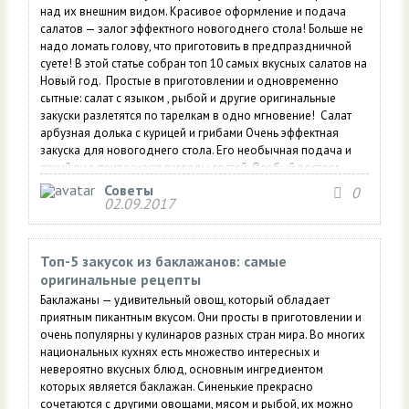
над их внешним видом. Красивое оформление и подача
салатов — залог эффектного новогоднего стола! Больше не
надо ломать голову, что приготовить в предпраздничной
суете! В этой статье собран топ 10 самых вкусных салатов на
Новый год. Простые в приготовлении и одновременно
сытные: салат с языком , рыбой и другие оригинальные
закуски разлетятся по тарелкам в одно мгновение! Салат
арбузная долька с курицей и грибами Очень эффектная
закуска для новогоднего стола. Его необычная подача и
яркий вид привлекают взгляды гостей. Особый восторг
арбузная корка вызывает у детворы. Точная история
Советы
0
происхождения рецепта...
02.09.2017
Топ-5 закусок из баклажанов: самые
оригинальные рецепты
Баклажаны — удивительный овощ, который обладает
приятным пикантным вкусом. Они просты в приготовлении и
очень популярны у кулинаров разных стран мира. Во многих
национальных кухнях есть множество интересных и
невероятно вкусных блюд, основным ингредиентом
которых является баклажан. Синенькие прекрасно
сочетаются с другими овощами, мясом и рыбой, их можно