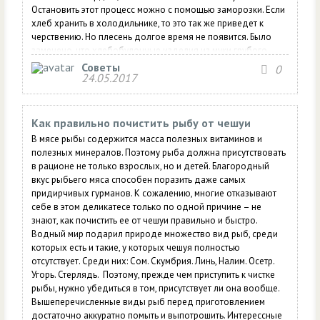
Остановить этот процесс можно с помощью заморозки. Если
хлеб хранить в холодильнике, то это так же приведет к
черствению. Но плесень долгое время не появится. Было
замечено, что хлебобулочные изделия из муки грубого
помола остаются мягкими дольше. Как правильно хранить
Советы
0
24.05.2017
хлеб, чтобы дольше сохранить его свежесть после того, как
вынете хлеб из заводской...
Как правильно почистить рыбу от чешуи
В мясе рыбы содержится масса полезных витаминов и
полезных минералов. Поэтому рыба должна присутствовать
в рационе не только взрослых, но и детей. Благородный
вкус рыбьего мяса способен поразить даже самых
придирчивых гурманов. К сожалению, многие отказывают
себе в этом деликатесе только по одной причине – не
знают, как почистить ее от чешуи правильно и быстро.
Водный мир подарил природе множество вид рыб, среди
которых есть и такие, у которых чешуя полностью
отсутствует. Среди них: Сом. Скумбрия. Линь, Налим. Осетр.
Угорь. Стерлядь. Поэтому, прежде чем приступить к чистке
рыбы, нужно убедиться в том, присутствует ли она вообще.
Вышеперечисленные виды рыб перед приготовлением
достаточно аккуратно помыть и выпотрошить. Интерессные