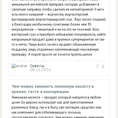
уникальной английской приправе, которую добавляют в
салатную заправку, чтобы сделать ее неповторимой. У него
есть много названий — ворчестер, ворчестерский,
вустерширский, ворчестерширский соус. Вкус кисло-сладкий,
а благодаря необычному сочетанию более чем 30
ингредиентов — пикантный и ни на что не похожий. Хоть
вустерский соус и приобрел небывалую популярность, найти
натуральный продукт даже в крупных супермаркетах не так-
то и легко. Чаще всего за него выдают обыкновенную
подделку, лишь отдаленно напоминающую изысканную
приправу. А порой просто не хочется тратить целое
состояние на заветную бутылочку, ведь для придания
изюминки любому блюду достаточно всего нескольких
Советы
0
04.11.2016
капель концентрированного ингредиента. Поэтому
любители ресторанных блюд нередко интересуются,
можно...
Чем можно заменить лимонную кислоту в
кремах, тесте и консервации
Лимонная кислота — продукт, который найдется в любом
доме. Ее широко используют как для приготовления
различных блюд, так и в быту, как чистящее средство или
как компонент для отбеливающего лосьона,
ополаскивателя для волос. Чем можно заменить лимонную