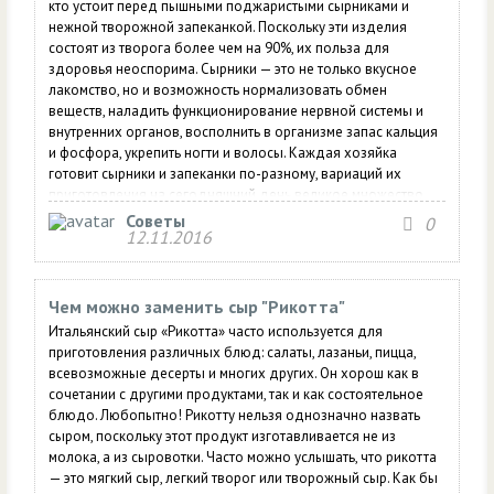
кто устоит перед пышными поджаристыми сырниками и
нежной творожной запеканкой. Поскольку эти изделия
состоят из творога более чем на 90%, их польза для
здоровья неоспорима. Сырники — это не только вкусное
лакомство, но и возможность нормализовать обмен
веществ, наладить функционирование нервной системы и
внутренних органов, восполнить в организме запас кальция
и фосфора, укрепить ногти и волосы. Каждая хозяйка
готовит сырники и запеканки по-разному, вариаций их
приготовления на сегодняшний день великое множество.
Неизменным остается одно — добавление в творожную
Советы
0
12.11.2016
массу манной крупы. А ведь ее можно заменить
малокалорийным ингредиентом с более ценным составом,
сделав творожное...
Чем можно заменить сыр "Рикотта"
Итальянский сыр «Рикотта» часто используется для
приготовления различных блюд: салаты, лазаньи, пицца,
всевозможные десерты и многих других. Он хорош как в
сочетании с другими продуктами, так и как состоятельное
блюдо. Любопытно! Рикотту нельзя однозначно назвать
сыром, поскольку этот продукт изготавливается не из
молока, а из сыровотки. Часто можно услышать, что рикотта
— это мягкий сыр, легкий творог или творожный сыр. Как бы