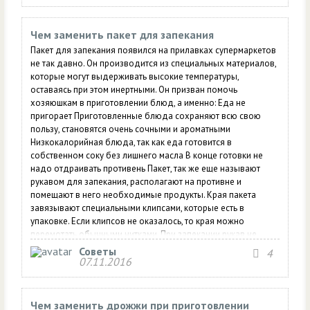
ниже майонеза в 5 раз и употребление...
Чем заменить пакет для запекания
Пакет для запекания появился на прилавках супермаркетов
не так давно. Он производится из специальных материалов,
которые могут выдерживать высокие температуры,
оставаясь при этом инертными. Он призван помочь
хозяюшкам в приготовлении блюд, а именно: Еда не
пригорает Приготовленные блюда сохраняют всю свою
пользу, становятся очень сочными и ароматными
Низкокалорийная блюда, так как еда готовится в
собственном соку без лишнего масла В конце готовки не
надо отдраивать противень Пакет, так же еще называют
рукавом для запекания, располагают на противне и
помещают в него необходимые продукты. Края пакета
завязывают специальными клипсами, которые есть в
упаковке. Если клипсов не оказалось, то края можно
перемотать обычными нитками. При запекании рукав не
должен касаться стенок, решеток и открытого огня в
Советы
4
духовке. А если еще за 15 минут до конца готовки сделать
07.11.2016
пару...
Чем заменить дрожжи при приготовлении