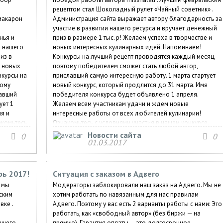
рецептом стал Шоколадный рулет «Чайный советник» .
макарон
Администрация сайта выражает автору благодарность за
участие в развитии нашего ресурса и вручает денежный
нья и
приз в размере 1 тыс. р! Желаем успеха в творчестве и
и нашего
новых интересных кулинарных идей. Напоминаем!
из в
Конкурсы на лучший рецепт проводятся каждый месяц,
и новых
поэтому победителем сможет стать любой автор,
нкурсы на
приславший самую интересную работу. 1 марта стартует
тому
новый конкурс, который продлится до 31 марта. Имя
лавший
победителя конкурса будет объявлено 1 апреля.
ует 1
Желаем всем участникам удачи и ждем новые
я и
интересные работы от всех любителей кулинарии!
акомьтесь
Ознакомьтесь с условиями участия в нашем конкурсе.
Новости сайта
0
0
01.03.2017
рь 2017!
Ситуация с заказом в Адвего
 мы
Модераторы заблокировали наш заказ на Адвего. Мы не
ским
хотим работать по навязанным для нас правилам
вке .
Адвего. Поэтому у вас есть 2 варианты работы с нами: Это
работать, как «свободный автор» (без биржи — на
нашего
прямую). Гарантия оплаты — это долгосрочное