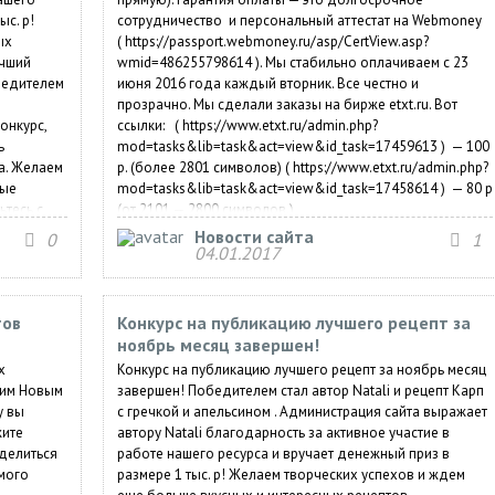
ыс. р!
сотрудничество и персональный аттестат на Webmoney
ых
( https://passport.webmoney.ru/asp/CertView.asp?
учший
wmid=486255798614 ). Мы стабильно оплачиваем с 23
бедителем
июня 2016 года каждый вторник. Все честно и
прозрачно. Мы сделали заказы на бирже etxt.ru. Вот
онкурс,
ссылки: ( https://www.etxt.ru/admin.php?
ь
mod=tasks&lib=task&act=view&id_task=17459613 ) — 100
а. Желаем
р. (более 2801 символов) ( https://www.etxt.ru/admin.php?
ные
mod=tasks&lib=task&act=view&id_task=17458614 ) — 80 р
ьтесь с
(от 2101 — 2800 символов.)
( https://www.etxt.ru/admin.php?
Новости сайта
0
1
mod=tasks&lib=task&act=view&id_task=17458764 ) — 60
04.01.2017
р. (от 1401 — 2100 символов.) (...
тов
Конкурс на публикацию лучшего рецепт за
ноябрь месяц завершен!
х
Конкурс на публикацию лучшего рецепт за ноябрь месяц
щим Новым
завершен! Победителем стал автор Natali и рецепт Карп
у вы
с гречкой и апельсином . Администрация сайта выражает
жите
автору Natali благодарность за активное участие в
делиться
работе нашего ресурса и вручает денежный приз в
мого
размере 1 тыс. р! Желаем творческих успехов и ждем