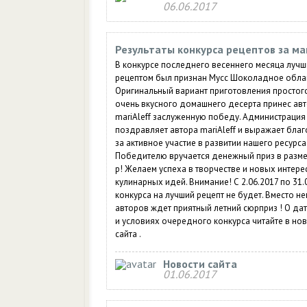
06.06.2017
Результаты конкурса рецептов за ма
В конкурсе последнего весеннего месяца луч
рецептом был признан Мусс Шоколадное обла
Оригинальный вариант приготовления простого
очень вкусного домашнего десерта принес ав
mariAleff заслуженную победу. Администрация
поздравляет автора mariAleff и выражает бла
за активное участие в развитии нашего ресурса
Победителю вручается денежный приз в размер
р! Желаем успеха в творчестве и новых интер
кулинарных идей. Внимание! С 2.06.2017 по 31.
конкурса на лучший рецепт не будет. Вместо не
авторов ждет приятный летний сюрприз ! О да
и условиях очередного конкурса читайте в но
сайта .
Новости сайта
01.06.2017