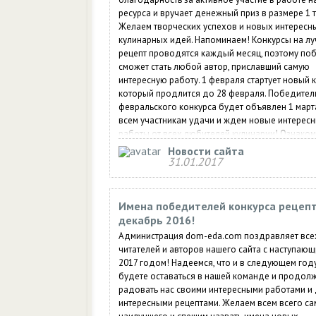
ресурса и вручает денежный приз в размере 1 т
Желаем творческих успехов и новых интересн
кулинарных идей. Напоминаем! Конкурсы на л
рецепт проводятся каждый месяц, поэтому по
сможет стать любой автор, приславший самую
интересную работу. 1 февраля стартует новый к
который продлится до 28 февраля. Победител
февральского конкурса будет объявлен 1 март
всем участникам удачи и ждем новые интерес
работы от всех любителей кулинарии! Ознаком
условиями участия в нашем конкурсе.
Новости сайта
31.01.2017
Имена победителей конкурса рецеп
декабрь 2016!
Администрация dom-eda.com поздравляет все
читателей и авторов нашего сайта с наступаю
2017 годом! Надеемся, что и в следующем год
будете оставаться в нашей команде и продол
радовать нас своими интересными работами и 
интересными рецептами. Желаем всем всего са