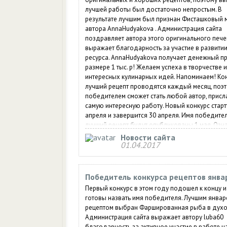
лучшей работы был достаточно непростым. В
результате лучшим был признан Фисташковый 
автора AnnaHudyakova . Администрация сайта
поздравляет автора этого оригинального пече
выражает благодарность за участие в развити
ресурса. AnnaHudyakova получает денежный пр
размере 1 тыс. р! Желаем успеха в творчестве 
интересных кулинарных идей. Напоминаем! Ко
лучший рецепт проводятся каждый месяц, поэ
победителем сможет стать любой автор, прис
самую интересную работу. Новый конкурс старт
апреля и завершится 30 апреля. Имя победител
лучший рецепт будут опубликованы 1 мая. Озн
с условиями участия в нашем конкурсе.
Новости сайта
01.04.2017
Победитель конкурса рецептов янва
Первый конкурс в этом году подошел к концу и
готовы назвать имя победителя. Лучшим январ
рецептом выбран Фаршированная рыба в духо
Администрация сайта выражает автору luba60
благодарность за активное участие в работе 