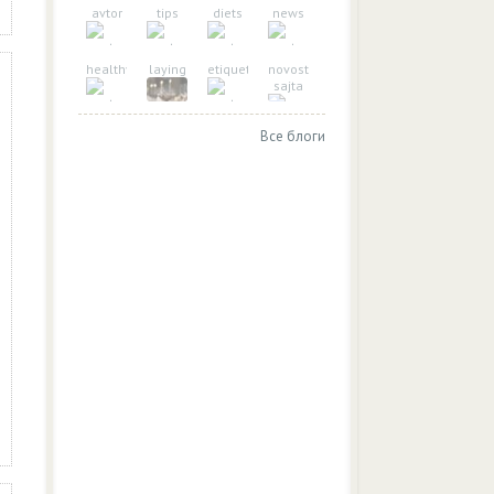
avtor
tips
diets
news
healthy_eating
laying
etiquette
novosti-
sajta
Все блоги