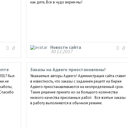
как дети, Все в чудо верим мы!
Новости сайта
0
0
30.12.2017
епте
Заказы на Адвего приостановлены!
.2017 был
Уважаемые авторы Адвего! Администрация сайта ставит
ии не
в известность, что заказы с заданием рецепт на бирже
работы,
Адвего приостанавливаются на неопределенный срок.
 Спасибо
Такие решение принято из-за большого количества
низкого качества присланных работ. Все взятые заказы
в работу выполняются в обычном режиме.