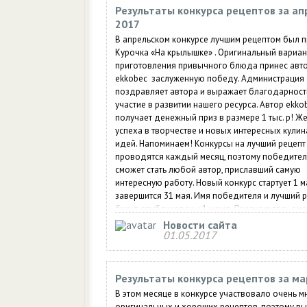
Результаты конкурса рецептов за ап
2017
В апрельском конкурсе лучшим рецептом был 
Курочка «На крылышке» . Оригинальный вариан
приготовления привычного блюда принес авт
ekkobec заслуженную победу. Администрация 
поздравляет автора и выражает благодарност
участие в развитии нашего ресурса. Автор ekko
получает денежный приз в размере 1 тыс. р! Ж
успеха в творчестве и новых интересных кули
идей. Напоминаем! Конкурсы на лучший рецепт
проводятся каждый месяц, поэтому победите
сможет стать любой автор, приславший самую
интересную работу. Новый конкурс стартует 1 м
завершится 31 мая. Имя победителя и лучший 
будут опубликованы 1 июня. Ознакомьтесь с у
участия в нашем конкурсе.
Новости сайта
01.05.2017
Результаты конкурса рецептов за ма
В этом месяце в конкурсе участвовало очень м
оригинальных и хороших рецептов, поэтому в