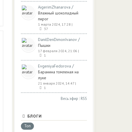
/
AigerimZhanarova
Влажный шоколадный
пирог
1 марта 2024, 17:28
|
37
/
DanilDenDimonIvanov
Пышки
17 февраля 2024, 21:06
|
1
/
EvgeniyaFedorova
Баранина томленая на
луке
21 января 2024, 14:47
|
1
Весь эфир
|
RSS
БЛОГИ
Топ