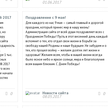
01.06.2017
й 2017
Поздравление с 9 мая!
шим
Для каждого из нас 9 мая — самый главный и дорогой
ко.
праздник, который принес мир в нашу жизнь!
, но
Администрация сайта от всей души поздравляет всех с
тору
Праздником Победы! Пусть в этот весенний день каждый
 сайта
вспомнит о тех, кто отдал свои жизни в борьбе за
годарность
свободу нашей Родины и наше будущее. Не забудем и о
.
тех, кто прошел войну — желаем долгих лет жизни и
е 1 тыс.
здоровья! Желаем всем, чтобы в вашей жизни всегда
есных
было ясное небо и яркое солнце, мира и благополучия
08.2017
всем вашим близким. С Днем Победы!
го всех
те начала
востях
Новости сайта
0
0
08.05.2017