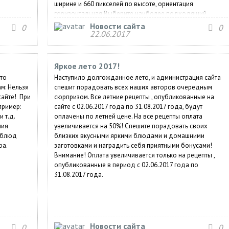
ширине и 660 пикселей по высоте, ориентация
горизонтальная Выберите наиболее подходящий
раздел для вашего рецепта, чтобы читателю было легко
Новости сайта
0
0
его найти. Придумайте интересное название рецепта ,
22.06.2017
чтобы читатель захотел посмотреть рецепт....
Яркое лето 2017!
что
Наступило долгожданное лето, и администрация сайта
м: Нельзя
спешит порадовать всех наших авторов очередным
сайте! При
сюрпризом. Все летние рецепты , опубликованные на
пример:
сайте с 02.06.2017 года по 31.08.2017 года, будут
 т.д.
оплачены по летней цене. На все рецепты оплата
ния
увеличивается на 50%! Спешите порадовать своих
 блюд
близких вкусными яркими блюдами и домашними
ра.
заготовками и наградить себя приятными бонусами!
Внимание! Оплата увеличивается только на рецепты ,
опубликованные в период с 02.06.2017 года по
31.08.2017 года.
Новости сайта
0
0