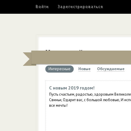
Войти
Зарегистрироваться
Новости сайта
Интересные
Новые
Обсуждаемые
С новым 2019 годом!
Пусть счастьем, радостью, здоровьем Великол
Свиньи, Одарит вас, с большой любовью, И исп
все мечты!