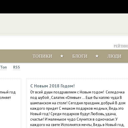
РЕЙТИН
0.0
ТОПИКИ
БЛОГИ
ЛЮДИ
Топ
RSS
С Новым 2018 Годом!
епный год
От всей души поздравляем с Новым годом! Селедочка
олняет
под шубой , Салатик «Оливье» ... Еще бы каплю чуда В
шампанском на столе! Сегодня праздник добрый В дом
каждого придет С мешком подарков модных, Ведь это
Новый год! Среди подарков будут Любовь, удача,
счастье! И маленькое чудо Случится в одночасье: У
каждого на свете Исполнятся мечты, Ведь в Новый год,