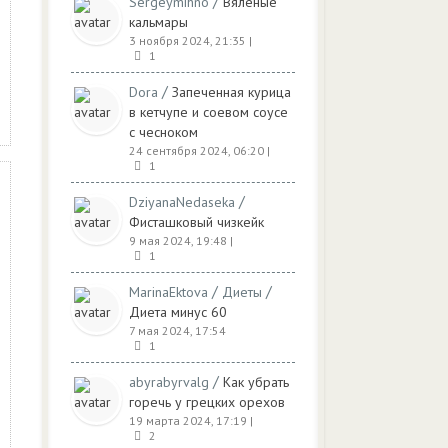
/
Sergeymihno
Вяленые
кальмары
3 ноября 2024, 21:35
|
1
/
Dora
Запеченная курица
в кетчупе и соевом соусе
с чесноком
24 сентября 2024, 06:20
|
1
/
DziyanaNedaseka
Фисташковый чизкейк
9 мая 2024, 19:48
|
1
/
/
MarinaEktova
Диеты
Диета минус 60
7 мая 2024, 17:54
1
/
abyrabyrvalg
Как убрать
горечь у грецких орехов
19 марта 2024, 17:19
|
2