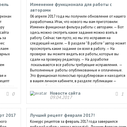
рель
Изменение функционала для работы с
авторами
признан
06 апреля 2017 года мы получили обновление от нашего
т
разработчика. Итак, что нового мы вам приготовили:
ору
Изменен функционал фильтра работы с авторами. — Вот
сайта
здесь можно смотреть какие задания можно взять в
ь за
работу. Сейчас там пусто, но мы это исправим на
bec
следующей неделе. — В разделе " В работе " автор может
елаем
просмотреть какие задание он взял в работу. — На
нарных
проверке вы можете видеть все работы, которые вы
сдали на проверку редактору. — На доработке
лем
показываются все работы требующие исправления. —
Выполненные работы опубликованные и оплаченные.
ая и
Это функционал полностью продублирован и находится
рецепт
в вашем личном кабинете, в разделе: публикации —
словиями
задания. Если вы хотите постоянно получать
информацию о новом задании, то можно на него
Новости сайта
0
1
09.04.2017
подписаться в личном кабинете в разделе Настройки
сайта Исправление багов. Для просмотра всего
функционала нужно...
рт 2017
Лучший рецепт февраля 2017!
ного
Конкурс рецептов за февраль 2017 года завершился
ыбор
победой работы автора missnatali . Лучшим февральским