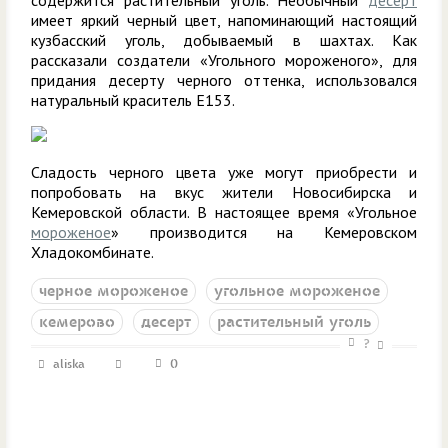
содержится растительный уголь. Необычный
десерт
имеет яркий черный цвет, напоминающий настоящий
кузбасский уголь, добываемый в шахтах. Как
рассказали создатели «Угольного мороженого», для
придания десерту черного оттенка, использовался
натуральный краситель E153.
Сладость черного цвета уже могут приобрести и
попробовать на вкус жители Новосибирска и
Кемеровской области. В настоящее время «Угольное
мороженое
» производится на Кемеровском
Хладокомбинате.
черное мороженое
угольное мороженое
кемерово
десерт
растительный уголь
?
aliska
0