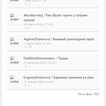
7 мая 2024, 17:54
1
/
abyrabyrvalg
Как убрать горечь у грецких
орехов
19 марта 2024, 17:19
|
2
/
AigerimZhanarova
Влажный шоколадный пирог
1 марта 2024, 17:28
|
37
/
DanilDenDimonIvanov
Пышки
17 февраля 2024, 21:06
|
1
/
EvgeniyaFedorova
Баранина томленая на луке
21 января 2024, 14:47
|
1
Весь эфир
|
RSS