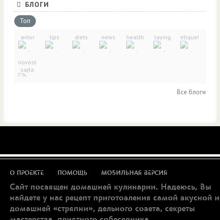
БЛОГИ
Топ
avtor
tips
diets
news
healthy_eating
laying
etiquette
novosti-
sajta
Все блоги
О ПРОЕКТЕ
ПОМОЩЬ
МОБИЛЬНАЯ ВЕРСИЯ
Сайт посвящен домашней кулинарии. Надеюсь, Вы
найдете у нас рецепт приготовления самой вкусной и
домашней «стряпни», дельного совета, секреты
мастерства, приятного собеседника...