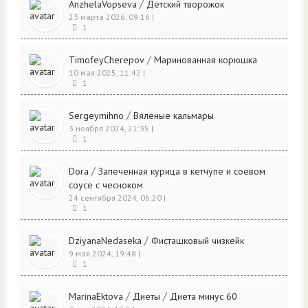
/
AnzhelaVopseva
Детский творожок
23 марта 2026, 09:16
|
1
/
TimofeyCherepov
Маринованная корюшка
10 мая 2025, 11:42
|
1
/
Sergeymihno
Вяленые кальмары
3 ноября 2024, 21:35
|
1
/
Dora
Запеченная курица в кетчупе и соевом
соусе с чесноком
24 сентября 2024, 06:20
|
1
/
DziyanaNedaseka
Фисташковый чизкейк
9 мая 2024, 19:48
|
1
/
/
MarinaEktova
Диеты
Диета минус 60