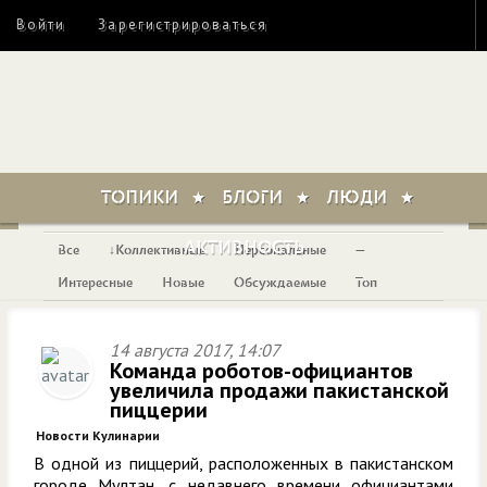
Войти
Зарегистрироваться
ТОПИКИ
БЛОГИ
ЛЮДИ
АКТИВНОСТЬ
Все
Коллективные
Персональные
—
Интересные
Новые
Обсуждаемые
Топ
14 августа 2017, 14:07
Команда роботов-официантов
увеличила продажи пакистанской
пиццерии
Новости Кулинарии
В одной из пиццерий, расположенных в пакистанском
городе Мултан, с недавнего времени официантами