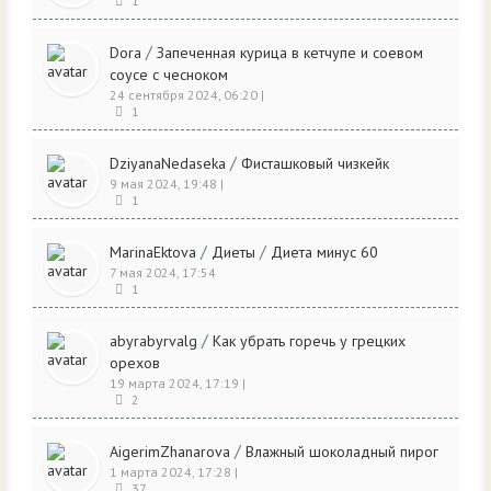
1
/
Dora
Запеченная курица в кетчупе и соевом
соусе с чесноком
24 сентября 2024, 06:20
|
1
/
DziyanaNedaseka
Фисташковый чизкейк
9 мая 2024, 19:48
|
1
/
/
MarinaEktova
Диеты
Диета минус 60
7 мая 2024, 17:54
1
/
abyrabyrvalg
Как убрать горечь у грецких
орехов
19 марта 2024, 17:19
|
2
/
AigerimZhanarova
Влажный шоколадный пирог
1 марта 2024, 17:28
|
37