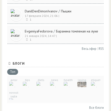
/
DanilDenDimonIvanov
Пышки
17 февраля 2024, 21:06
|
1
/
EvgeniyaFedorova
Баранина томленая на луке
21 января 2024, 14:47
|
1
Весь эфир
|
RSS
БЛОГИ
Топ
avtor
tips
diets
news
healthy_eating
laying
etiquette
novosti-
sajta
Все блоги