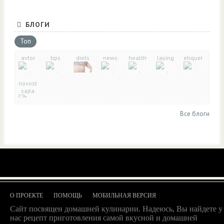
БЛОГИ
Топ
avtor
tips
diets
news
healthy_eating
laying
etiquette
novosti-
sajta
Все блоги
О ПРОЕКТЕ
ПОМОЩЬ
МОБИЛЬНАЯ ВЕРСИЯ
Сайт посвящен домашней кулинарии. Надеюсь, Вы найдете у
нас рецепт приготовления самой вкусной и домашней