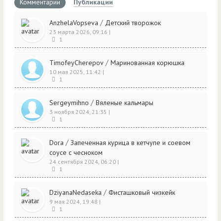
Комментарии
Публикации
/
AnzhelaVopseva
Детский творожок
23 марта 2026, 09:16
|
1
/
TimofeyCherepov
Маринованная корюшка
10 мая 2025, 11:42
|
1
/
Sergeymihno
Вяленые кальмары
3 ноября 2024, 21:35
|
1
/
Dora
Запеченная курица в кетчупе и соевом
соусе с чесноком
24 сентября 2024, 06:20
|
1
/
DziyanaNedaseka
Фисташковый чизкейк
9 мая 2024, 19:48
|
1