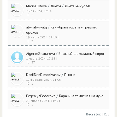
/
/
MarinaEktova
Диеты
Диета минус 60
7 мая 2024, 17:54
1
/
abyrabyrvalg
Как убрать горечь у грецких
орехов
19 марта 2024, 17:19
|
2
/
AigerimZhanarova
Влажный шоколадный пирог
1 марта 2024, 17:28
|
37
/
DanilDenDimonIvanov
Пышки
17 февраля 2024, 21:06
|
1
/
EvgeniyaFedorova
Баранина томленая на луке
21 января 2024, 14:47
|
1
Весь эфир
|
RSS