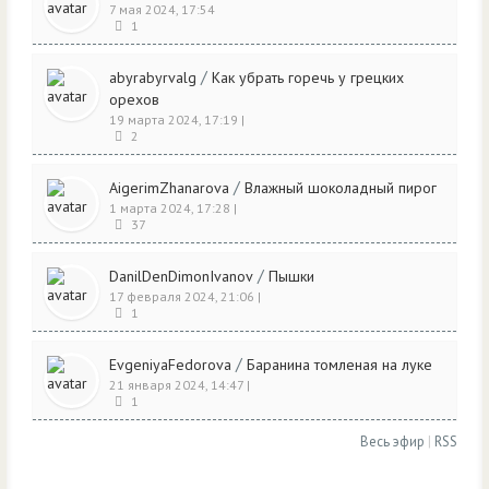
7 мая 2024, 17:54
1
/
abyrabyrvalg
Как убрать горечь у грецких
орехов
19 марта 2024, 17:19
|
2
/
AigerimZhanarova
Влажный шоколадный пирог
1 марта 2024, 17:28
|
37
/
DanilDenDimonIvanov
Пышки
17 февраля 2024, 21:06
|
1
/
EvgeniyaFedorova
Баранина томленая на луке
21 января 2024, 14:47
|
1
Весь эфир
|
RSS