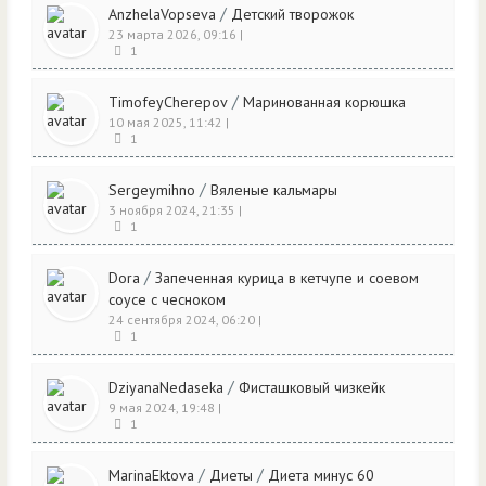
/
AnzhelaVopseva
Детский творожок
23 марта 2026, 09:16
|
1
/
TimofeyCherepov
Маринованная корюшка
10 мая 2025, 11:42
|
1
/
Sergeymihno
Вяленые кальмары
3 ноября 2024, 21:35
|
1
/
Dora
Запеченная курица в кетчупе и соевом
соусе с чесноком
24 сентября 2024, 06:20
|
1
/
DziyanaNedaseka
Фисташковый чизкейк
9 мая 2024, 19:48
|
1
/
/
MarinaEktova
Диеты
Диета минус 60