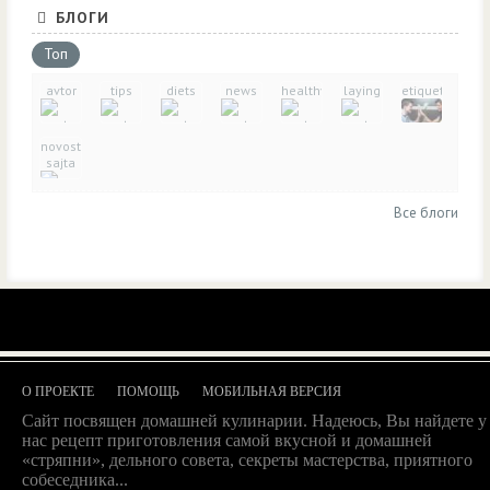
БЛОГИ
Топ
avtor
tips
diets
news
healthy_eating
laying
etiquette
novosti-
sajta
Все блоги
О ПРОЕКТЕ
ПОМОЩЬ
МОБИЛЬНАЯ ВЕРСИЯ
Сайт посвящен домашней кулинарии. Надеюсь, Вы найдете у
нас рецепт приготовления самой вкусной и домашней
«стряпни», дельного совета, секреты мастерства, приятного
собеседника...