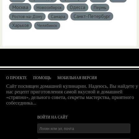
Москва
Одесса
Новосибирск
Пермь
Санкт-Петербург
Ростов-на-Дону
Самара
Харьков
Челябинск
О ПРОЕКТЕ
ПОМОЩЬ
МОБИЛЬНАЯ ВЕРСИЯ
Сайт посвящен домашней кулинарии. Надеюсь, Вы найдете у
нас рецепт приготовления самой вкусной и домашней
«стряпни», дельного совета, секреты мастерства, приятного
собеседника...
ВОЙТИ НА САЙТ