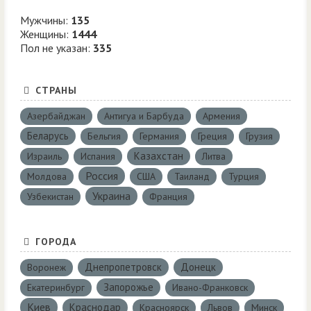
Мужчины:
135
Женщины:
1444
Пол не указан:
335
СТРАНЫ
Азербайджан
Антигуа и Барбуда
Армения
Беларусь
Бельгия
Германия
Греция
Грузия
Казахстан
Израиль
Испания
Литва
Россия
Молдова
США
Таиланд
Турция
Украина
Узбекистан
Франция
ГОРОДА
Днепропетровск
Донецк
Воронеж
Запорожье
Екатеринбург
Ивано-Франковск
Киев
Краснодар
Красноярск
Львов
Минск