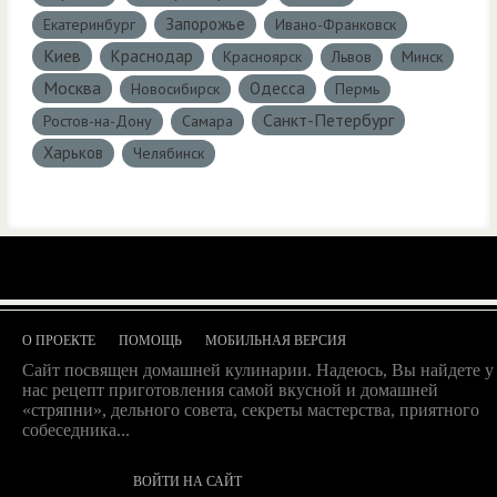
Запорожье
Екатеринбург
Ивано-Франковск
Киев
Краснодар
Красноярск
Львов
Минск
Москва
Одесса
Новосибирск
Пермь
Санкт-Петербург
Ростов-на-Дону
Самара
Харьков
Челябинск
О ПРОЕКТЕ
ПОМОЩЬ
МОБИЛЬНАЯ ВЕРСИЯ
Сайт посвящен домашней кулинарии. Надеюсь, Вы найдете у
нас рецепт приготовления самой вкусной и домашней
«стряпни», дельного совета, секреты мастерства, приятного
собеседника...
ВОЙТИ НА САЙТ