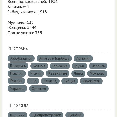
Всего пользователей:
1914
Активные:
1
Заблудившиеся:
1913
Мужчины:
135
Женщины:
1444
Пол не указан:
335
СТРАНЫ
Азербайджан
Антигуа и Барбуда
Армения
Беларусь
Бельгия
Германия
Грузия
Израиль
Казахстан
Испания
Италия
Литва
Молдова
Россия
США
Таиланд
Турция
Узбекистан
Украина
Франция
ГОРОДА
Днепропетровск
Донецк
Воронеж