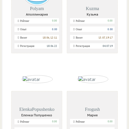
Polyam
Kuzma
Аполлинария
Кузьма
0.00
0.00
Рейтинг
Рейтинг
0.00
0.00
Опыт
Опыт
18.06, 12:11
15.07, 19:17
Визит
Визит
18.06.22
04.07.19
Регистрация
Регистрация
ElenkaPopushenko
Frogush
Еленка Попушенко
Мария
0.00
0.00
Рейтинг
Рейтинг