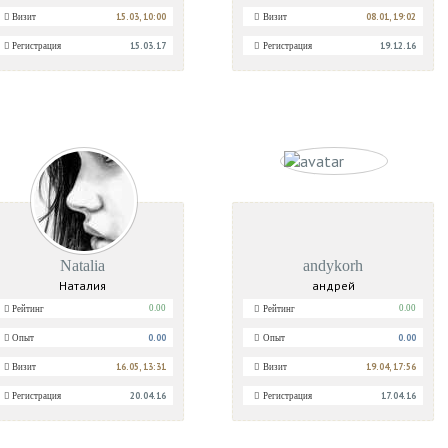
15.03, 10:00
08.01, 19:02
Визит
Визит
15.03.17
19.12.16
Регистрация
Регистрация
Natalia
andykorh
Наталия
андрей
0.00
0.00
Рейтинг
Рейтинг
0.00
0.00
Опыт
Опыт
16.05, 13:31
19.04, 17:56
Визит
Визит
20.04.16
17.04.16
Регистрация
Регистрация