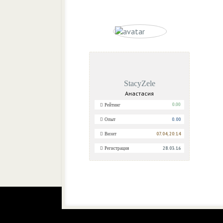
StacyZele
Анастасия
0.00
Рейтинг
0.00
Опыт
07.04, 20:14
Визит
28.03.16
Регистрация