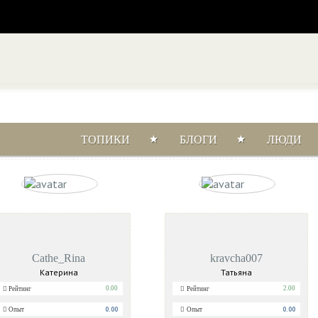
ТОПИКИ
БЛОГИ
ЛЮДИ
Дата регистрации
Опыт
Рейтин
Cathe_Rina
kravcha007
Катерина
Татьяна
0.00
2.00
Рейтинг
Рейтинг
0.00
0.00
Опыт
Опыт