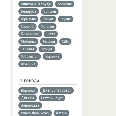
Антигуа и Барбуда
Армения
Беларусь
Бельгия
Германия
Греция
Грузия
Израиль
Испания
Казахстан
Литва
Россия
Молдова
США
Таиланд
Турция
Украина
Узбекистан
Франция
ГОРОДА
Днепропетровск
Воронеж
Донецк
Екатеринбург
Запорожье
Ивано-Франковск
Казань