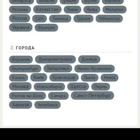
Беларусь
Бельгия
Греция
Грузия
Израиль
Казахстан
Испания
Ливан
Литва
Молдова
Россия
США
Таиланд
Турция
Узбекистан
Украина
Франция
ГОРОДА
Днепропетровск
Донецк
Воронеж
Запорожье
Екатеринбург
Ивано-Франковск
Киев
Краснодар
Казань
Львов
Минск
Москва
Одесса
Новосибирск
Пермь
Санкт-Петербург
Ростов-на-Дону
Самара
Харьков
Челябинск