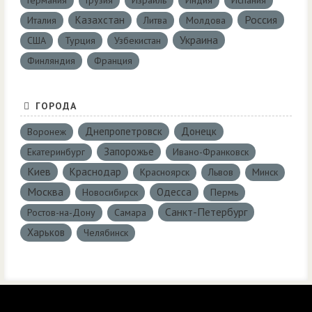
Германия
Грузия
Израиль
Индия
Испания
Россия
Казахстан
Италия
Литва
Молдова
Украина
США
Турция
Узбекистан
Финляндия
Франция
ГОРОДА
Днепропетровск
Донецк
Воронеж
Запорожье
Екатеринбург
Ивано-Франковск
Киев
Краснодар
Красноярск
Львов
Минск
Москва
Одесса
Новосибирск
Пермь
Санкт-Петербург
Ростов-на-Дону
Самара
Харьков
Челябинск