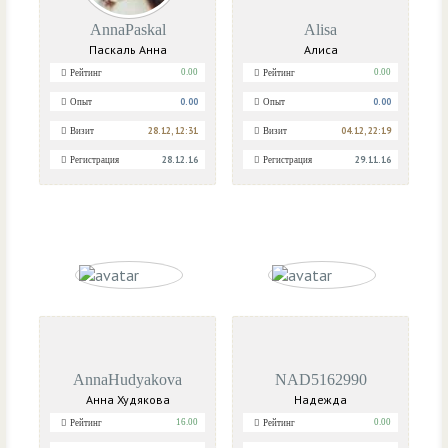
AnnaPaskal
Alisa
Паскаль Анна
Алиса
0.00
0.00
Рейтинг
Рейтинг
0.00
0.00
Опыт
Опыт
28.12, 12:31
04.12, 22:19
Визит
Визит
28.12.16
29.11.16
Регистрация
Регистрация
AnnaHudyakova
NAD5162990
Анна Худякова
Надежда
16.00
0.00
Рейтинг
Рейтинг