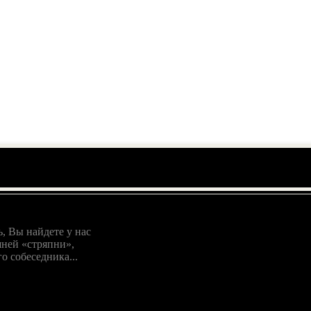
, Вы найдете у нас
ней «стряпни»,
о собеседника...