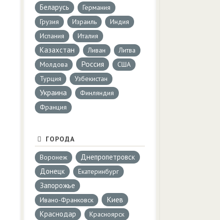
Беларусь
Германия
Грузия
Израиль
Индия
Испания
Италия
Казахстан
Ливан
Литва
Россия
Молдова
США
Турция
Узбекистан
Украина
Финляндия
Франция
ГОРОДА
Днепропетровск
Воронеж
Донецк
Екатеринбург
Запорожье
Киев
Ивано-Франковск
Краснодар
Красноярск