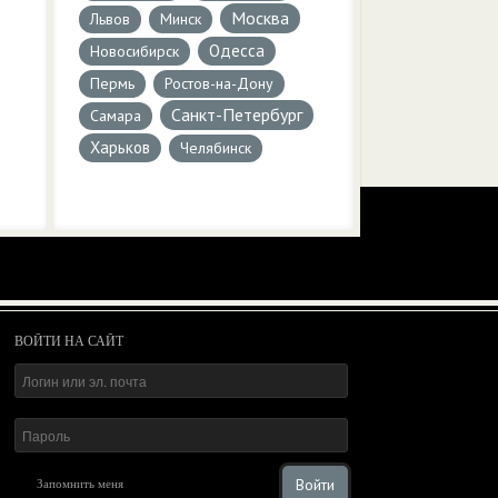
Москва
Львов
Минск
Одесса
Новосибирск
Пермь
Ростов-на-Дону
Санкт-Петербург
Самара
Харьков
Челябинск
ВОЙТИ НА САЙТ
Войти
Запомнить меня