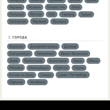
Бельгия
Германия
Греция
Грузия
Казахстан
Израиль
Испания
Литва
Россия
Молдова
США
Таиланд
Турция
Украина
Узбекистан
Франция
ГОРОДА
Днепропетровск
Донецк
Воронеж
Запорожье
Екатеринбург
Ивано-Франковск
Киев
Краснодар
Красноярск
Львов
Минск
Москва
Одесса
Новосибирск
Пермь
Санкт-Петербург
Ростов-на-Дону
Самара
Харьков
Челябинск