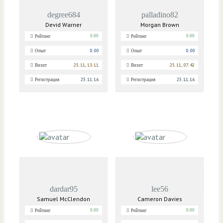
degree684
palladino82
Devid Warner
Morgan Brown
0.00
0.00
Рейтинг
Рейтинг
0.00
0.00
Опыт
Опыт
25.11, 13:11
25.11, 07:42
Визит
Визит
25.11.16
25.11.16
Регистрация
Регистрация
dardar95
lee56
Samuel McClendon
Cameron Davies
0.00
0.00
Рейтинг
Рейтинг