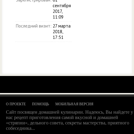
сентября
2017,
11:09
Последний визит:
27 марта
2018,
17:51
О ПРОЕКТЕ
ПОМОЩЬ
МОБИЛЬНАЯ ВЕРСИЯ
Сайт посвящен домашней кулинарии. Надеюсь, Вы найдете у
нас рецепт приготовления самой вкусной и домашней
«стряпни», дельного совета, секреты мастерства, приятного
собеседника...