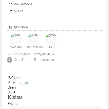
АКТИВНОСТЬ
СТЕНА
ДРУЗЬЯ
(3)
gvozdichka
ReginaVolkova
luba60
← предыдущая
следующая →
1
2
3
4
5
последняя
Рейтинг
+31.20
Опыт
0.00
Kisitsa
Елена