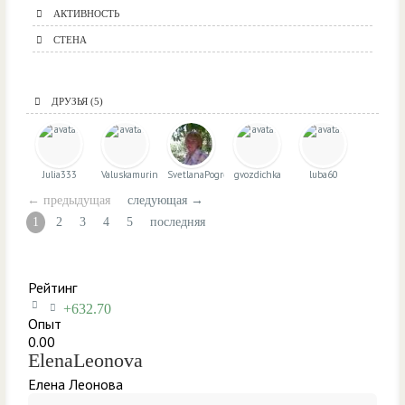
АКТИВНОСТЬ
СТЕНА
ДРУЗЬЯ
(5)
Julia333
Valuskamurina
SvetlanaPogrebnaya
gvozdichka
luba60
← предыдущая
следующая →
1
2
3
4
5
последняя
Рейтинг
+632.70
Опыт
0.00
ElenaLeonova
Елена Леонова