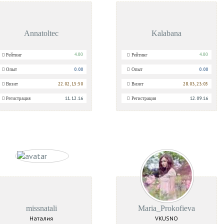
Annatoltec
Kalabana
4.00
4.00
Рейтинг
Рейтинг
0.00
0.00
Опыт
Опыт
22.02, 15:50
28.03, 23:05
Визит
Визит
11.12.16
12.09.16
Регистрация
Регистрация
missnatali
Maria_Prokofieva
Наталия
VKUSNO