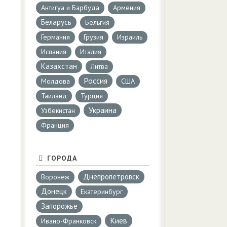
Антигуа и Барбуда
Армения
Беларусь
Бельгия
Германия
Грузия
Израиль
Испания
Италия
Казахстан
Литва
Россия
Молдова
США
Таиланд
Турция
Украина
Узбекистан
Франция
ГОРОДА
Днепропетровск
Воронеж
Донецк
Екатеринбург
Запорожье
Киев
Ивано-Франковск