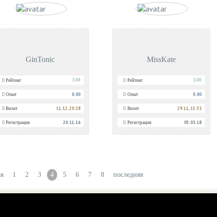
GinTonic
MissKate
3.00
3.00
Рейтинг
Рейтинг
0.00
0.00
Опыт
Опыт
11.12, 20:28
29.11, 15:53
Визит
Визит
20.11.16
05.03.18
Регистрация
Регистрация
ая
1
2
3
4
5
6
7
8
последняя