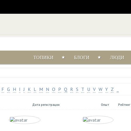
ТОПИКИ
БЛОГИ
ЛЮДИ
F
G
H
I
J
K
L
M
N
O
P
Q
R
S
T
U
V
W
Y
Z
_
Дата регистрации
Опыт
Рейтинг