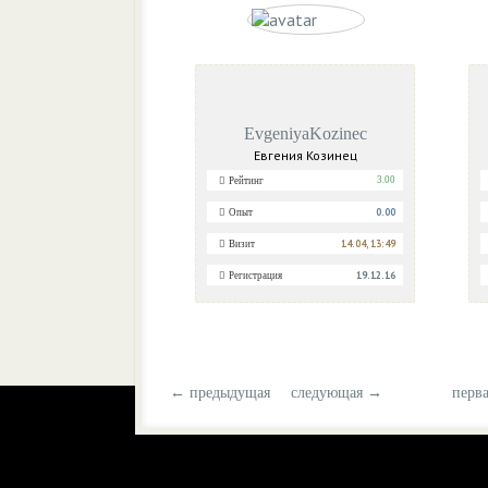
EvgeniyaKozinec
Евгения Козинец
3.00
Рейтинг
0.00
Опыт
14.04, 13:49
Визит
19.12.16
Регистрация
← предыдущая
следующая →
перв