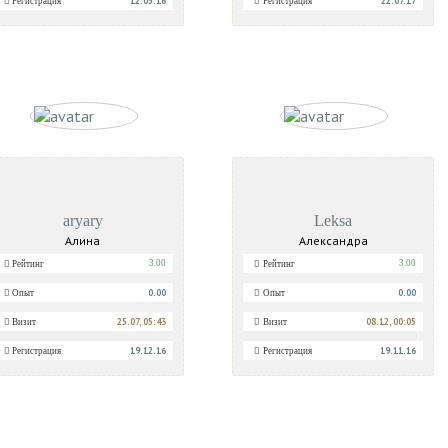
12.05.16
22.07.17
Регистрация
Регистрация
aryary
Leksa
Алина
Александра
3.00
3.00
Рейтинг
Рейтинг
0.00
0.00
Опыт
Опыт
25.07, 05:43
08.12, 00:05
Визит
Визит
19.12.16
19.11.16
Регистрация
Регистрация