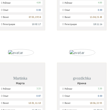
4.00
4.00
Рейтинг
Рейтинг
0.00
0.00
Опыт
Опыт
07.03, 19:54
13.04, 23:45
Визит
Визит
10.02.17
18.11.16
Регистрация
Регистрация
Martinka
gvozdichka
Марта
Ирина
3.33
3.30
Рейтинг
Рейтинг
0.87
0.00
Опыт
Опыт
10.01, 11:10
18.06, 22:55
Визит
Визит